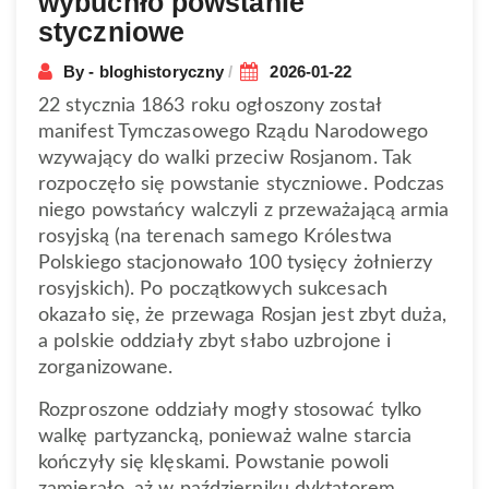
wybuchło powstanie
styczniowe
By - bloghistoryczny
2026-01-22
22 stycznia 1863 roku ogłoszony został
manifest Tymczasowego Rządu Narodowego
wzywający do walki przeciw Rosjanom. Tak
rozpoczęło się powstanie styczniowe. Podczas
niego powstańcy walczyli z przeważającą armia
rosyjską (na terenach samego Królestwa
Polskiego stacjonowało 100 tysięcy żołnierzy
rosyjskich). Po początkowych sukcesach
okazało się, że przewaga Rosjan jest zbyt duża,
a polskie oddziały zbyt słabo uzbrojone i
zorganizowane.
Rozproszone oddziały mogły stosować tylko
walkę partyzancką, ponieważ walne starcia
kończyły się klęskami. Powstanie powoli
zamierało, aż w październiku dyktatorem