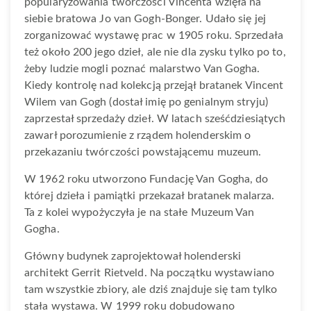
popularyzowania twórczości Vincenta wzięła na
siebie bratowa Jo van Gogh-Bonger. Udało się jej
zorganizować wystawę prac w 1905 roku. Sprzedała
też około 200 jego dzieł, ale nie dla zysku tylko po to,
żeby ludzie mogli poznać malarstwo Van Gogha.
Kiedy kontrolę nad kolekcją przejął bratanek Vincent
Wilem van Gogh (dostał imię po genialnym stryju)
zaprzestał sprzedaży dzieł. W latach sześćdziesiątych
zawarł porozumienie z rządem holenderskim o
przekazaniu twórczości powstającemu muzeum.
W 1962 roku utworzono Fundację Van Gogha, do
której dzieła i pamiątki przekazał bratanek malarza.
Ta z kolei wypożyczyła je na stałe Muzeum Van
Gogha.
Główny budynek zaprojektował holenderski
architekt Gerrit Rietveld. Na początku wystawiano
tam wszystkie zbiory, ale dziś znajduje się tam tylko
stała wystawa. W 1999 roku dobudowano